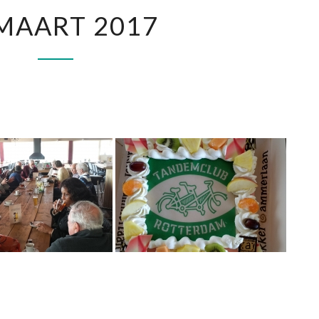
25
MAART 2017
MAART
2017