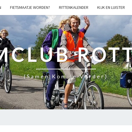
N
FIETSMAATJE WORDEN?
RITTENKALENDER
KIJK EN LUISTER
MCLUB ROT
(samen Kom Je Verder)