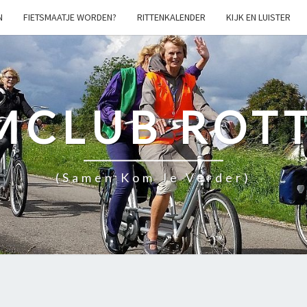
N
FIETSMAATJE WORDEN?
RITTENKALENDER
KIJK EN LUISTER
MCLUB ROT
(samen Kom Je Verder)