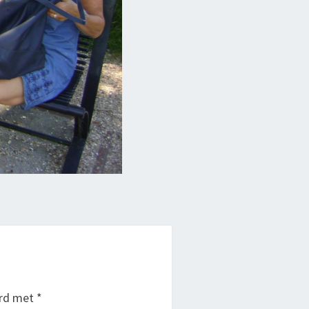
erd met
*