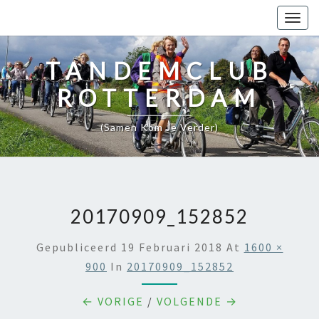
Togg
navig
TANDEMCLUB
ROTTERDAM
(samen Kom Je Verder)
20170909_152852
Gepubliceerd
19 Februari 2018
At
1600 ×
900
In
20170909_152852
← VORIGE
/
VOLGENDE →