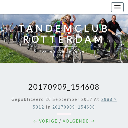
Togg
navig
TANDEMCLUB
ROTTERDAM
(samen Kom Je Verder)
20170909_154608
Gepubliceerd
20 September 2017
At
2988 ×
5312
In
20170909_154608
← VORIGE
/
VOLGENDE →