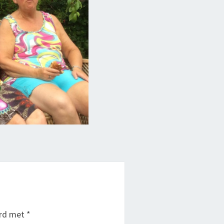
erd met
*