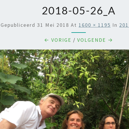
2018-05-26_A
Gepubliceerd
31 Mei 2018
At
1600 × 1195
In
201
← VORIGE
/
VOLGENDE →