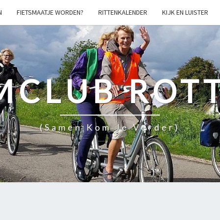
N
FIETSMAATJE WORDEN?
RITTENKALENDER
KIJK EN LUISTER
MCLUB ROT
(samen Kom Je Verder)