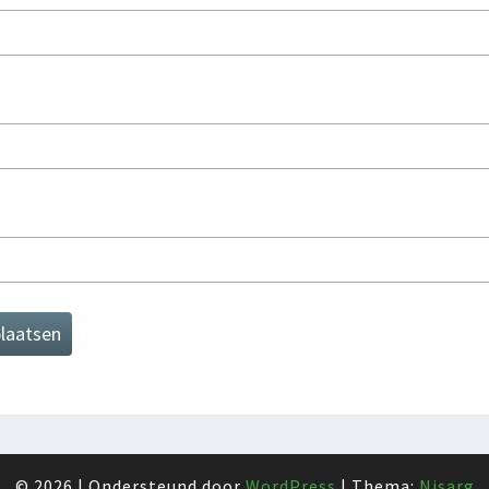
© 2026
|
Ondersteund door
WordPress
|
Thema:
Nisarg