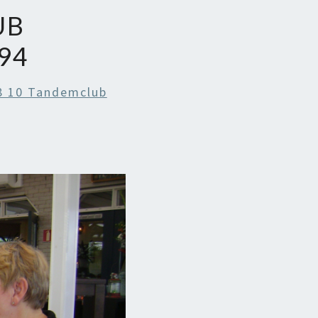
UB
94
8 10 Tandemclub