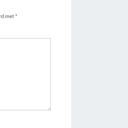
erd met
*