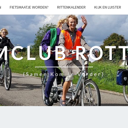
N
FIETSMAATJE WORDEN?
RITTENKALENDER
KIJK EN LUISTER
MCLUB ROT
(samen Kom Je Verder)