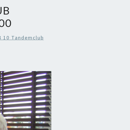
UB
00
8 10 Tandemclub