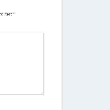
erd met
*