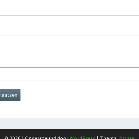
© 2026
|
Ondersteund door
WordPress
|
Thema:
Nisarg