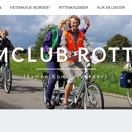
N
FIETSMAATJE WORDEN?
RITTENKALENDER
KIJK EN LUISTER
MCLUB ROT
(samen Kom Je Verder)