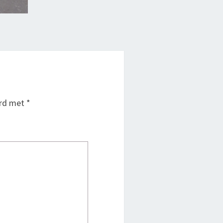
erd met
*