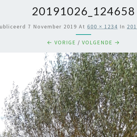
20191026_124658
ubliceerd
7 November 2019
At
600 × 1234
In
20
← VORIGE
/
VOLGENDE →