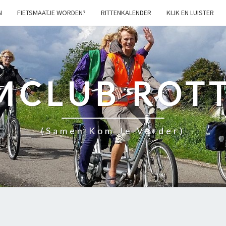
N
FIETSMAATJE WORDEN?
RITTENKALENDER
KIJK EN LUISTER
MCLUB ROT
(samen Kom Je Verder)