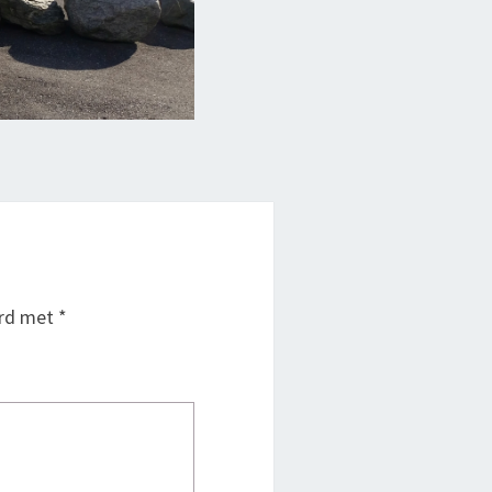
erd met
*