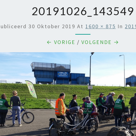
20191026_143549
ubliceerd
30 Oktober 2019
At
1600 × 875
In
201
← VORIGE
/
VOLGENDE →