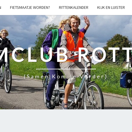
N
FIETSMAATJE WORDEN?
RITTENKALENDER
KIJK EN LUISTER
MCLUB ROT
(samen Kom Je Verder)