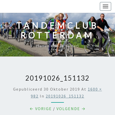
Togg
navig
TANDEMCLUB
ROTTERDAM
(samen Kom Je Verder)
20191026_151132
Gepubliceerd
30 Oktober 2019
At
1600 ×
982
In
20191026_151132
← VORIGE
/
VOLGENDE →