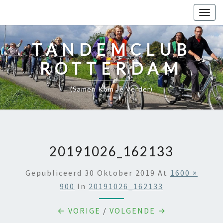
Togg
navig
TANDEMCLUB
ROTTERDAM
(samen Kom Je Verder)
20191026_162133
Gepubliceerd
30 Oktober 2019
At
1600 ×
900
In
20191026_162133
← VORIGE
/
VOLGENDE →