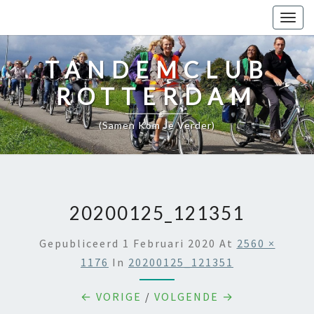
Togg
navig
TANDEMCLUB
ROTTERDAM
(samen Kom Je Verder)
20200125_121351
Gepubliceerd
1 Februari 2020
At
2560 ×
1176
In
20200125_121351
← VORIGE
/
VOLGENDE →