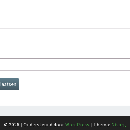
© 2026
|
Ondersteund door
WordPress
|
Thema:
Nisarg