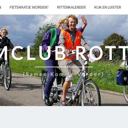
N
FIETSMAATJE WORDEN?
RITTENKALENDER
KIJK EN LUISTER
MCLUB ROT
(samen Kom Je Verder)