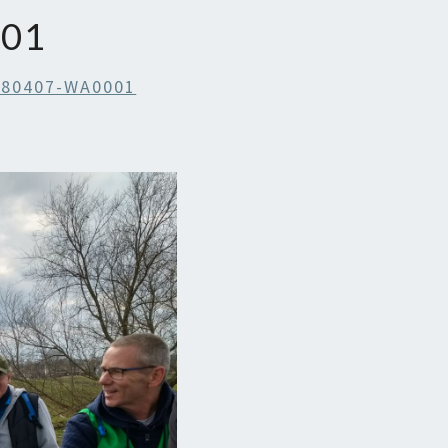
001
180407-WA0001