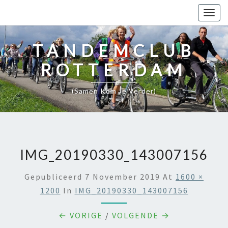
Togg
navig
TANDEMCLUB
ROTTERDAM
(samen Kom Je Verder)
IMG_20190330_143007156
Gepubliceerd
7 November 2019
At
1600 ×
1200
In
IMG_20190330_143007156
← VORIGE
/
VOLGENDE →