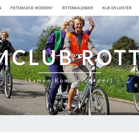
N
FIETSMAATJE WORDEN?
RITTENKALENDER
KIJK EN LUISTER
MCLUB ROT
(samen Kom Je Verder)