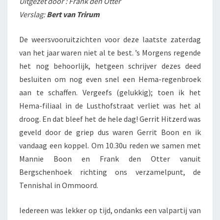
Uitgezet door : Frank den Otter
Verslag:
Bert van Trirum
De weersvooruitzichten voor deze laatste zaterdag
van het jaar waren niet al te best. ’s Morgens regende
het nog behoorlijk, hetgeen schrijver dezes deed
besluiten om nog even snel een Hema-regenbroek
aan te schaffen. Vergeefs (gelukkig); toen ik het
Hema-filiaal in de Lusthofstraat verliet was het al
droog. En dat bleef het de hele dag! Gerrit Hitzerd was
geveld door de griep dus waren Gerrit Boon en ik
vandaag een koppel. Om 10.30u r
eden we samen met
Mannie Boon en Frank den Otter vanuit
Bergschenhoek richting ons verzamelpunt, de
Tennishal in Ommoord.
Iedereen was lekker op tijd, ondanks een valpartij van