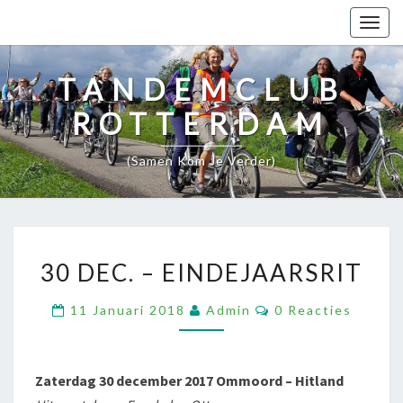
Togg
navig
TANDEMCLUB
ROTTERDAM
(samen Kom Je Verder)
30
30 DEC. – EINDEJAARSRIT
DEC.
–
Reacties
11 Januari 2018
Admin
0 Reacties
EINDEJAARSRIT
Zaterdag 30 december 2017 Ommoord – Hitland